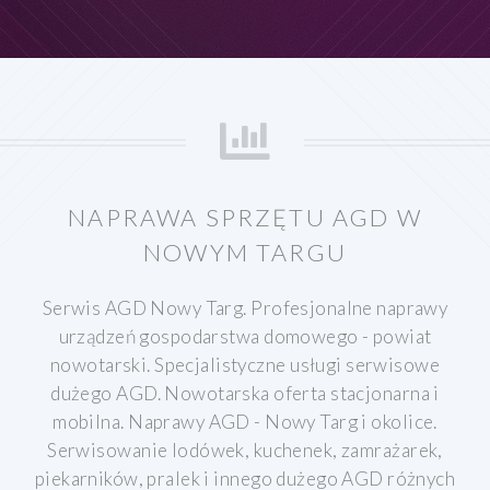
NAPRAWA SPRZĘTU AGD W
NOWYM TARGU
Serwis AGD Nowy Targ. Profesjonalne naprawy
urządzeń gospodarstwa domowego - powiat
nowotarski. Specjalistyczne usługi serwisowe
dużego AGD. Nowotarska oferta stacjonarna i
mobilna. Naprawy AGD - Nowy Targ i okolice.
Serwisowanie lodówek, kuchenek, zamrażarek,
piekarników, pralek i innego dużego AGD różnych