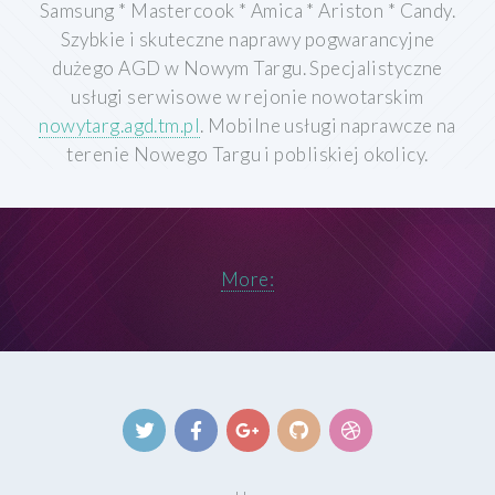
Samsung * Mastercook * Amica * Ariston * Candy.
Szybkie i skuteczne naprawy pogwarancyjne
dużego AGD w Nowym Targu. Specjalistyczne
usługi serwisowe w rejonie nowotarskim
nowytarg.agd.tm.pl
. Mobilne usługi naprawcze na
terenie Nowego Targu i pobliskiej okolicy.
More: