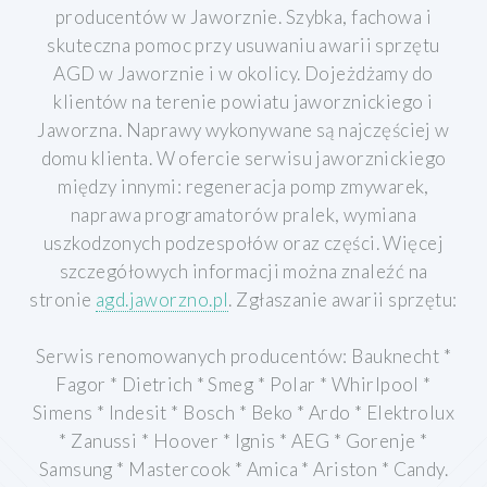
producentów w Jaworznie. Szybka, fachowa i
skuteczna pomoc przy usuwaniu awarii sprzętu
AGD w Jaworznie i w okolicy. Dojeżdżamy do
klientów na terenie powiatu jaworznickiego i
Jaworzna. Naprawy wykonywane są najczęściej w
domu klienta. W ofercie serwisu jaworznickiego
między innymi: regeneracja pomp zmywarek,
naprawa programatorów pralek, wymiana
uszkodzonych podzespołów oraz części. Więcej
szczegółowych informacji można znaleźć na
stronie
agd.jaworzno.pl
.
Zgłaszanie awarii sprzętu:
Serwis renomowanych producentów: Bauknecht *
Fagor * Dietrich * Smeg * Polar * Whirlpool *
Simens * Indesit * Bosch * Beko * Ardo * Elektrolux
* Zanussi * Hoover * Ignis * AEG * Gorenje *
Samsung * Mastercook * Amica * Ariston * Candy.