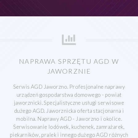
NAPRAWA SPRZĘTU AGD W
JAWORZNIE
Serwis AGD Jaworzno. Profesjonalne naprawy
urządzeń gospodarstwa domowego - powiat
jaworznicki. Specjalistyczne usługi serwisowe
dużego AGD. Jaworznicka oferta stacjonarna i
mobilna. Naprawy AGD - Jaworzno i okolice.
Serwisowanie lodówek, kuchenek, zamrażarek,
piekarników, pralek i innego dużego AGD różnych