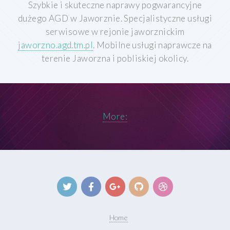
Szybkie i skuteczne naprawy pogwarancyjne
dużego AGD w Jaworznie. Specjalistyczne usługi
serwisowe w rejonie jaworznickim
jaworzno.agd.tm.pl
. Mobilne usługi naprawcze na
terenie Jaworzna i pobliskiej okolicy.
More:
Home